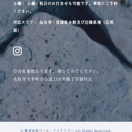
土曜・ 日曜・祝日のお打合せも可能です。事前にご予約
ください。
対応エリア： 仙台市・宮城県全般及び近隣県境（応相
談）
◎会社看板あります、探してみてください。
名取市大手町の県道258号線丁字路付近
© 株式会社ベール・ファクトリー All Rights Reserved.