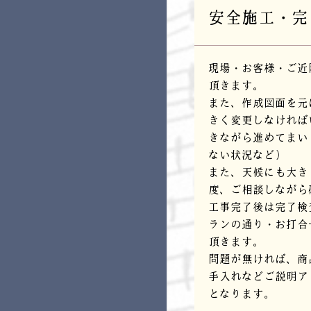
安全施工・完
現場・お客様・ご近
頂きます。
また、作成図面を元
きく変更しなければ
きながら進めてまい
ない状況など）
また、天候にも大き
度、ご相談しながら
工事完了後は完了検
ランの通り・お打合
頂きます。
問題が無ければ、商
手入れなどご説明ア
となります。