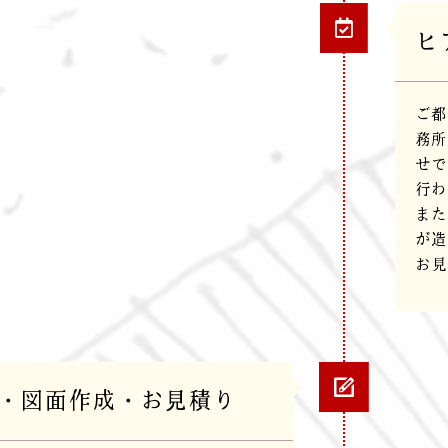
ヒ
ご都
務所
せで
行わ
また
が造
お見
・図面作成・お見積り