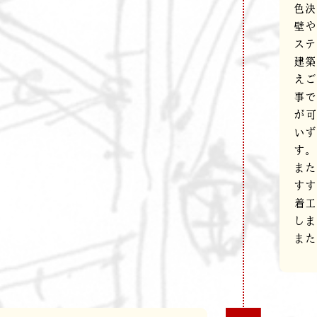
色決
壁や
ステ
建築
えご
事で
が可
いず
す。
また
すす
着工
しま
また