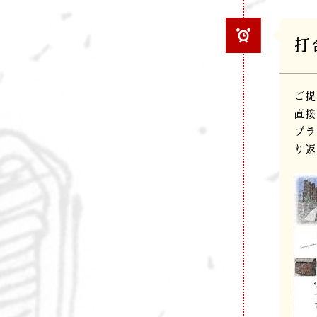
打
ご提
直接
プラ
り返