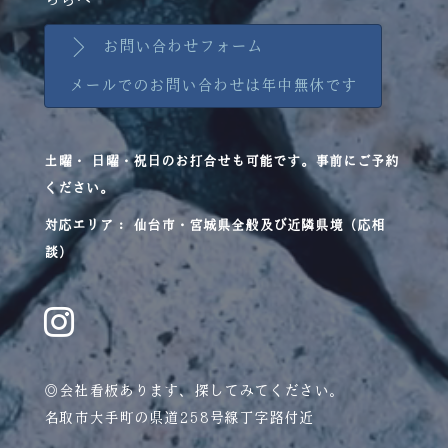
お問い合わせフォーム
メールでのお問い合わせは年中無休です
土曜・ 日曜・祝日のお打合せも可能です。事前にご予約
ください。
対応エリア： 仙台市・宮城県全般及び近隣県境（応相
談）
◎会社看板あります、探してみてください。
名取市大手町の県道258号線丁字路付近