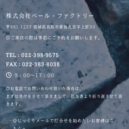
株式会社ベール・ファクトリー
〒981-1237 宮城県名取市愛島北目字上原30
◎ご来店の際は事前にご予約をお願いします。
TEL：022-398-9575
FAX：022-383-8038
9：00～17：00
◎お電話でお問い合わせ頂いた場合は、
まずは受付をさせて頂きまして、
担当者より折り返させて頂
きます。
◎じっくりメールで打合せを始めたいお客様はこ
ちらへ