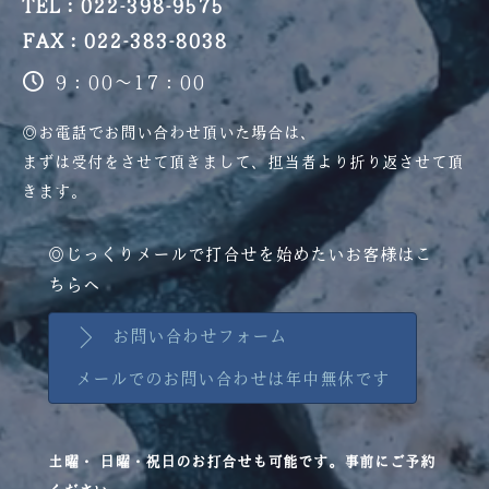
TEL：022-398-9575
FAX：022-383-8038
9：00～17：00
◎お電話でお問い合わせ頂いた場合は、
まずは受付をさせて頂きまして、
担当者より折り返させて頂
きます。
◎じっくりメールで打合せを始めたいお客様はこ
ちらへ
お問い合わせフォーム
メールでのお問い合わせは年中無休です
土曜・ 日曜・祝日のお打合せも可能です。事前にご予約