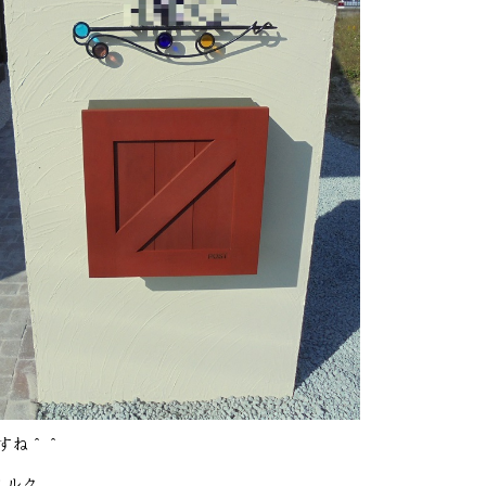
すね＾＾
ミルク