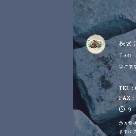
株式
〒981
◎ご来
TEL：
FAX：
9
◎お電
まずは