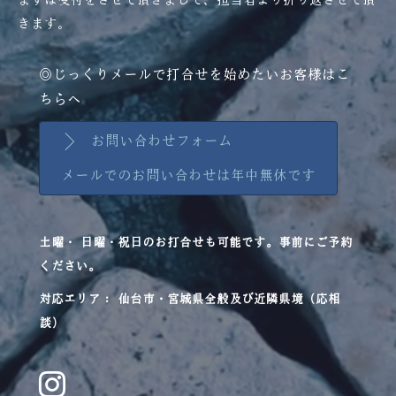
まずは受付をさせて頂きまして、
担当者より折り返させて頂
きます。
◎じっくりメールで打合せを始めたいお客様はこ
ちらへ
お問い合わせフォーム
メールでのお問い合わせは年中無休です
土曜・ 日曜・祝日のお打合せも可能です。事前にご予約
ください。
対応エリア： 仙台市・宮城県全般及び近隣県境（応相
談）