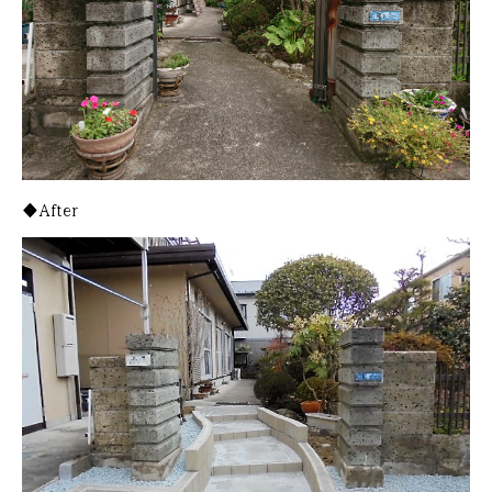
◆After