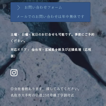
お問い合わせフォーム
メールでのお問い合わせは年中無休です
土曜・ 日曜・祝日のお打合せも可能です。事前にご予約
ください。
対応エリア： 仙台市・宮城県全般及び近隣県境（応相
談）
◎会社看板あります、探してみてください。
名取市大手町の県道258号線丁字路付近