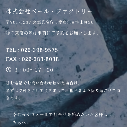
株式会社ベール・ファクトリー
〒981-1237 宮城県名取市愛島北目字上原30
◎ご来店の際は事前にご予約をお願いします。
TEL：022-398-9575
FAX：022-383-8038
9：00～17：00
◎お電話でお問い合わせ頂いた場合は、
まずは受付をさせて頂きまして、
担当者より折り返させて頂
きます。
◎じっくりメールで打合せを始めたいお客様はこ
ちらへ